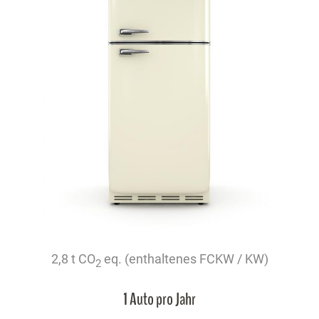
2,8 t CO
eq. (enthaltenes FCKW / KW)
2
1 Auto pro Jahr